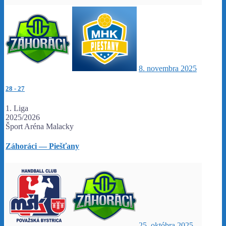
8. novembra 2025
28
-
27
1. Liga
2025/2026
Šport Aréna Malacky
Záhoráci — Piešťany
25. októbra 2025