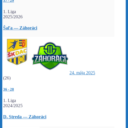
37
-
29
1. Liga
2025/2026
Šaľa — Záhoráci
24. mája 2025
(26)
36
-
28
1. Liga
2024/2025
D. Streda — Záhoráci