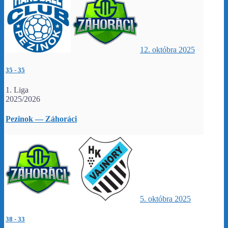
12. októbra 2025
35
-
35
1. Liga
2025/2026
Pezinok — Záhoráci
5. októbra 2025
38
-
33