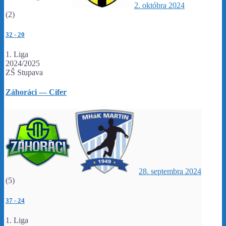
2. októbra 2024
(2)
32
-
20
1. Liga
2024/2025
ZŠ Stupava
Záhoráci — Cífer
28. septembra 2024
(5)
37
-
24
1. Liga