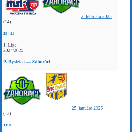
2. februára 2025
(14)
29
-
25
1. Liga
2024/2025
P. Bystrica — Záhoráci
25. januára 2025
(13)
TBD