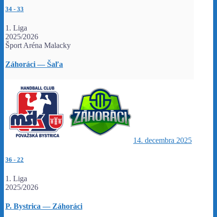
34
-
33
1. Liga
2025/2026
Šport Aréna Malacky
Záhoráci — Šaľa
14. decembra 2025
36
-
22
1. Liga
2025/2026
P. Bystrica — Záhoráci