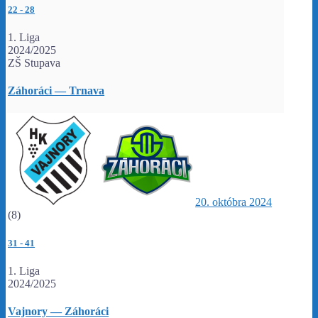
22
-
28
1. Liga
2024/2025
ZŠ Stupava
Záhoráci — Trnava
20. októbra 2024
(8)
31
-
41
1. Liga
2024/2025
Vajnory — Záhoráci