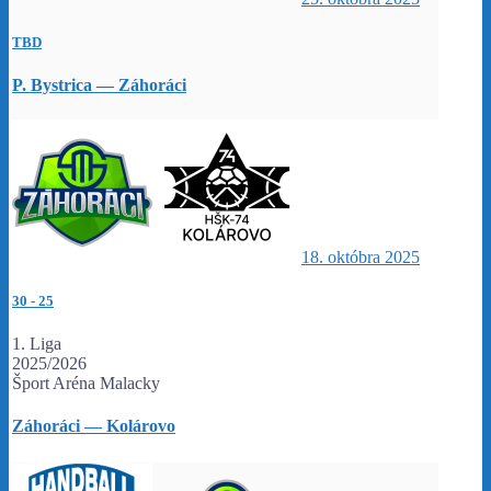
TBD
P. Bystrica — Záhoráci
18. októbra 2025
30
-
25
1. Liga
2025/2026
Šport Aréna Malacky
Záhoráci — Kolárovo