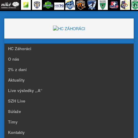
Skip
to
content
HC Záhoráci
O nás
2% z daní
Aktuality
Live výsledky ,,A“
SZH Live
Súťaže
Tímy
Kontakty