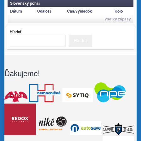
Slovenský pohár
Dátum
Udalosť
Čas/Výsledok
Kolo
Všetky zápasy
Hľadať
Hľadať
Ďakujeme!