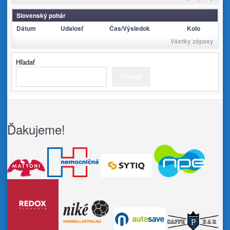
Slovenský pohár
Dátum
Udalosť
Čas/Výsledok
Kolo
Všetky zápasy
Hľadať
Hľadať
Ďakujeme!