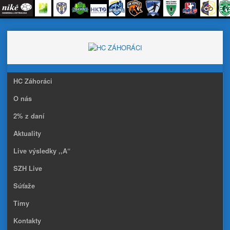
Skip
to
content
HC Záhoráci
O nás
2% z daní
Aktuality
Live výsledky ,,A“
SZH Live
Súťaže
Tímy
Kontakty