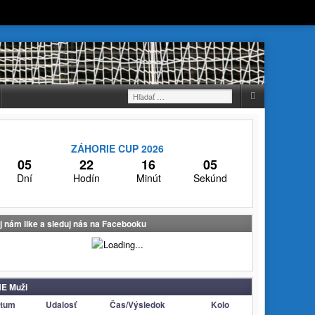
Hľadať:
ZÁHORIE CUP 2026
05
22
16
05
Dní
Hodín
Minút
Sekúnd
j nám like a sleduj nás na Facebooku
E Muži
tum
Udalosť
Čas/Výsledok
Kolo