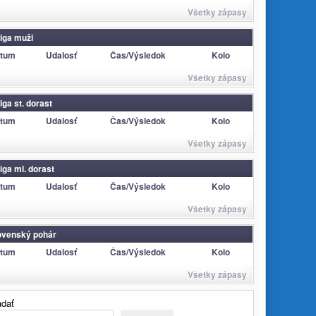
Všetky zápasy
 liga muži
tum
Udalosť
Čas/Výsledok
Kolo
Všetky zápasy
liga st. dorast
tum
Udalosť
Čas/Výsledok
Kolo
Všetky zápasy
liga ml. dorast
tum
Udalosť
Čas/Výsledok
Kolo
Všetky zápasy
ovenský pohár
tum
Udalosť
Čas/Výsledok
Kolo
Všetky zápasy
adať