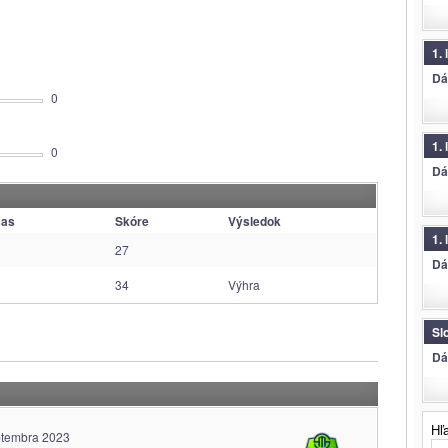
1.
Dá
0
1. 
0
Dá
čas
Skóre
Výsledok
1. 
27
Dá
34
Výhra
Sl
Dá
Hľ
ptembra 2023