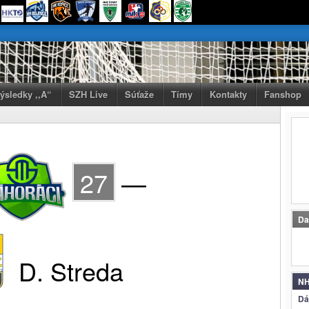
výsledky ,,A“
SZH Live
Súťaže
Tímy
Kontakty
Fanshop
27
—
Da
D. Streda
NH
Dá