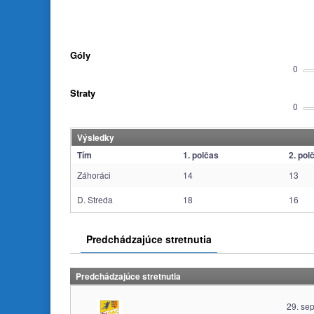
Góly
0
Straty
0
Výsledky
Tím
1. polčas
2. pol
Záhoráci
14
13
D. Streda
18
16
Predchádzajúce stretnutia
Predchádzajúce stretnutia
29. se