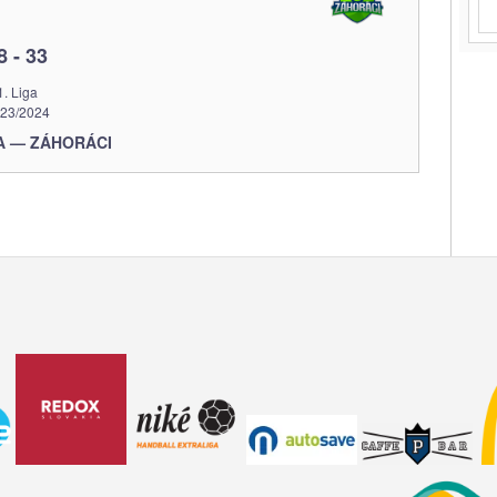
8
-
33
1. Liga
23/2024
A — ZÁHORÁCI