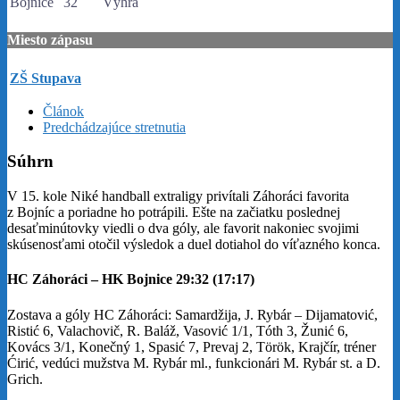
Bojnice
32
Výhra
Miesto zápasu
ZŠ Stupava
Článok
Predchádzajúce stretnutia
Súhrn
V 15. kole Niké handball extraligy privítali Záhoráci favorita
z Bojníc a poriadne ho potrápili. Ešte na začiatku poslednej
desaťminútovky viedli o dva góly, ale favorit nakoniec svojimi
skúsenosťami otočil výsledok a duel dotiahol do víťazného konca.
HC Záhoráci – HK Bojnice 29:32 (17:17)
Zostava a góly HC Záhoráci: Samardžija, J. Rybár – Dijamatović,
Ristić 6, Valachovič, R. Baláž, Vasović 1/1, Tóth 3, Žunić 6,
Kovács 3/1, Konečný 1, Spasić 7, Prevaj 2, Török, Krajčír, tréner
Ćirić, vedúci mužstva M. Rybár ml., funkcionári M. Rybár st. a D.
Grich.