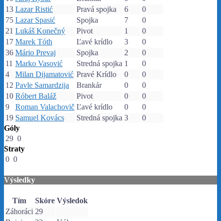
13
Lazar Ristić
Pravá spojka
6
0
75
Lazar Spasić
Spojka
7
0
21
Lukáš Konečný
Pivot
1
0
17
Marek Tóth
Ľavé krídlo
3
0
36
Mário Prevaj
Spojka
2
0
11
Marko Vasović
Stredná spojka
1
0
4
Milan Dijamatović
Pravé Krídlo
0
0
12
Pavle Samardzija
Brankár
0
0
10
Róbert Baláž
Pivot
0
0
9
Roman Valachovič
Ľavé krídlo
0
0
19
Samuel Kovács
Stredná spojka
3
0
Góly
29
0
Straty
0
0
Výsledky
Tím
Skóre
Výsledok
Záhoráci
29