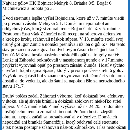
Najviac gólov HK Bojnice: Melnyk 8, Briatka 8/5, Bogár 6,
Michniewicz a Sobota po 3.
Úvod stretnutia lepšie vyšiel Bojniciam, ktoré už v 7. minúte viedli
po presnom zásahu Melnyka 5:1. Domácim nepomohol ani
oddychový čas, ktorý si zobral tréner Bojan Ćirić už v 5. minúte.
Postupom času však Záhoráci našli recept na súperovu defenzívu
a krok po kroku sťahovali náskok súpera. V 13. minúte strelil svoj
druhý gól Igor Žunić a domáci prehrávali už iba o gól 6:7. Na tento
stav pre zmenu zareagoval oddychovým časom hosťujúci kouč
Tomáš Mažár a hostia následne odskočili opäť na tri góly na 9:6.
Lenže aj Záhoráci pokračovali v nastúpenom trende a v 17.minúte
prvýkrát vyrovnali opäť po presnom zásahu Žunića. Hostí v týchto
chvíľach trápil najmä Spasić, ktorý v prvom polčase strelil 6 gólov.
Zvyšok prvej časti bol v znamení vyrovnanosti. Domáci sa dokonca
dostali aj do vedenia, ale do šatní sa napokon išlo za nerozhodného
stavu 17:17.
Druhý polčas začali Záhoráci výborne, keď dokázali byť efektívny
v útoku, ale aj skvele bránili a dokázali zblokovať niekoľko striel
súpera. V 42. minúte tak Žunić zvyšoval už na 24:20. To donútilo
hosťujúceho trénera zobrať si timeout. Po ňom hostia zlepšili
obranu, naopak začali sa presadzovať aj v ofenzíve. Domácich
nepodržal ani brankár Samardžija, ktorý odchytal celé stretnutie
a tak hostia postupne sťahovali náskok Záhorákov. Tí sa nedokázali