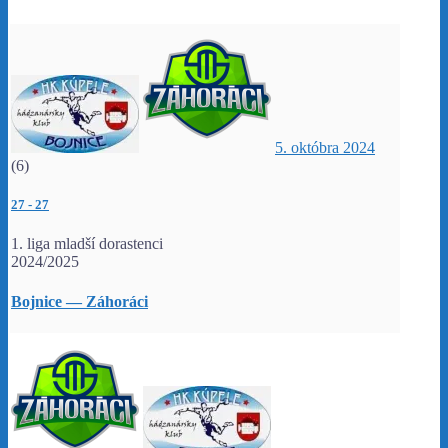
5. októbra 2024
(6)
27
-
27
1. liga mladší dorastenci
2024/2025
Bojnice — Záhoráci