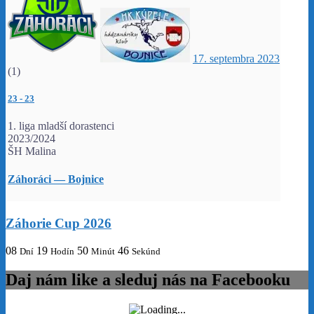
17. septembra 2023
(1)
23
-
23
1. liga mladší dorastenci
2023/2024
ŠH Malina
Záhoráci — Bojnice
Záhorie Cup 2026
08
19
50
46
Dní
Hodín
Minút
Sekúnd
Daj nám like a sleduj nás na Facebooku