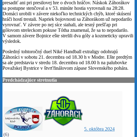
presadiť ani pri presilovej hre o dvoch hráčov. Náskok Záhorákov
sa postupne stenčoval a v 53. minúte hostia vyrovnali na 28:28.
Domáci urobili v závere niekoľko technických chýb, ktoré skúsení
hráči hostí trestali. Napriek bojovnosti sa Záhorákom už nepodarilo
vyrovnať. V závere po nej síce siahali, ale tesný prešľap pri
gólovom streleckom pokuse Tótha znamenal, že sa to nepodarilo.
V samom závere Bojnice ešte strelili dva góly a kozmeticky upravili
výsledok.
Posledný tohtoročný duel Niké Handball extraligy odohrajú
Záhoráci v sobotu 21. decembra od 18.30 h v Modre. Ešte predtým
sa ale predstavia v stredu 18. decembra od 18.00 h na palubovke
Považskej Bystrice v štvrťfinálovom zápase Slovenského pohára.
Predchádzajúce stretnutia
5. októbra 2024
(6)