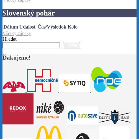
Slovenský pohár
Dátum
Udalosť
Čas/Výsledok
Kolo
Všetky zápasy
Hľadať
Hľadať
Ďakujeme!