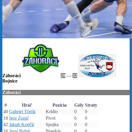
Záhoráci
29
—
32
Bojnice
Záhoráci
#
Hráč
Pozícia
Góly
Straty
40
Gabriel Török
Krídlo
0
0
18
Igor Źunić
Pivot
6
0
42
Jakub Krajčír
Spojka
0
0
16
Juraj Rybár
Brankár
0
0