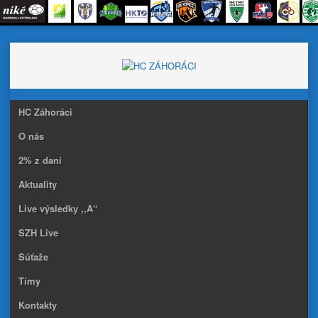
Skip
to
content
HC Záhoráci
O nás
2% z daní
Aktuality
Live výsledky ,,A“
SZH Live
Súťaže
Tímy
Kontakty