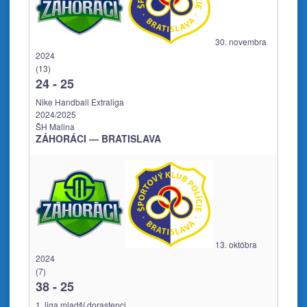
30. novembra
2024
(13)
24
-
25
Nike Handball Extraliga
2024/2025
ŠH Malina
ZÁHORÁCI — BRATISLAVA
13. októbra
2024
(7)
38
-
25
1. liga mladší dorastenci