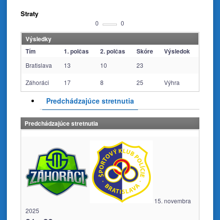
Straty
0
0
Výsledky
Tím
1. polčas
2. polčas
Skóre
Výsledok
Bratislava
13
10
23
Záhoráci
17
8
25
Výhra
Predchádzajúce stretnutia
Predchádzajúce stretnutia
15. novembra
2025