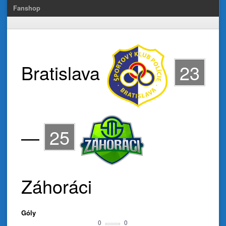
Fanshop
Bratislava
23
—
25
Záhoráci
Góly
0
0