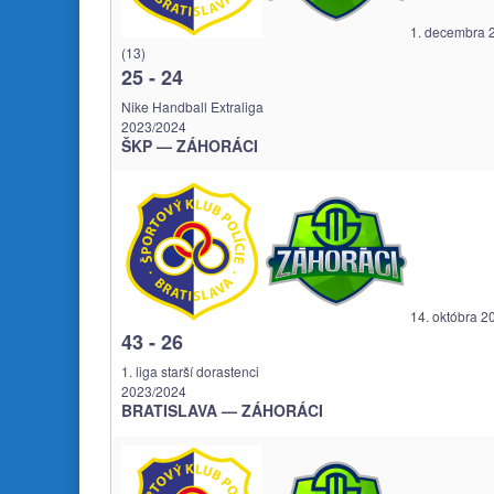
1. decembra 
(13)
25
-
24
Nike Handball Extraliga
2023/2024
ŠKP — ZÁHORÁCI
14. októbra 2
43
-
26
1. liga starší dorastenci
2023/2024
BRATISLAVA — ZÁHORÁCI