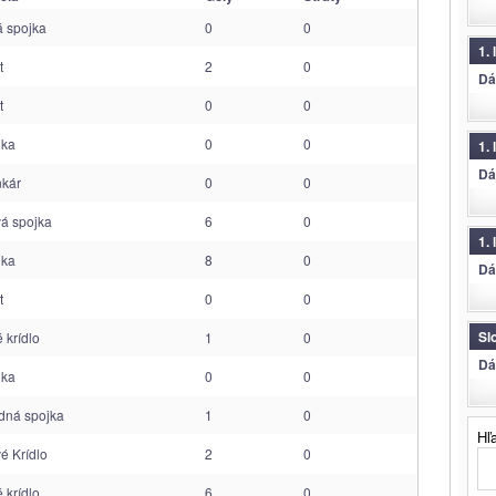
 spojka
0
0
1.
t
2
0
Dá
t
0
0
jka
0
0
1. 
Dá
nkár
0
0
á spojka
6
0
1. 
jka
8
0
Dá
t
0
0
Sl
 krídlo
1
0
Dá
jka
0
0
dná spojka
1
0
Hľ
é Krídlo
2
0
 krídlo
6
0