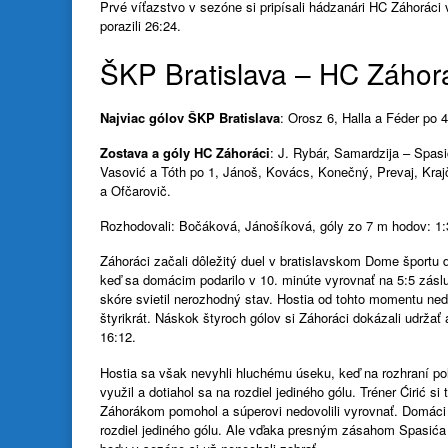
Prvé víťazstvo v sezóne si pripísali hádzanári HC Záhoráci
porazili 26:24.
ŠKP Bratislava – HC Záhorá
Najviac gólov ŠKP Bratislava
: Orosz 6, Halla a Féder po 4
Zostava a góly HC Záhoráci
: J. Rybár, Samardzija – Spasi
Vasović a Tóth po 1, Jánoš, Kovács, Konečný, Prevaj, Krajčí
a Ofčarovič.
Rozhodovali: Bočáková, Jánošíková, góly zo 7 m hodov: 1:3
Záhoráci začali dôležitý duel v bratislavskom Dome športu d
keď sa domácim podarilo v 10. minúte vyrovnať na 5:5 zásl
skóre svietil nerozhodný stav. Hostia od tohto momentu ned
štyrikrát. Náskok štyroch gólov si Záhoráci dokázali udrža
16:12.
Hostia sa však nevyhli hluchému úseku, keď na rozhraní pol
využil a dotiahol sa na rozdiel jediného gólu. Tréner Ćirić s
Záhorákom pomohol a súperovi nedovolili vyrovnať. Domáci h
rozdiel jediného gólu. Ale vďaka presným zásahom Spasića a