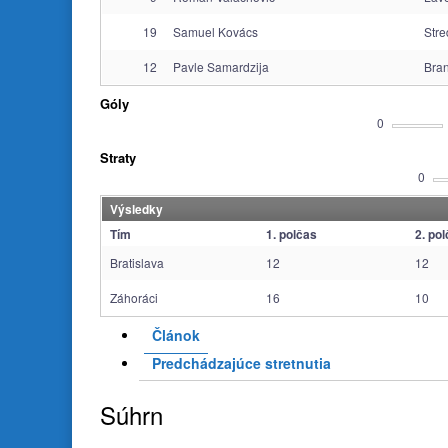
19
Samuel Kovács
Stre
12
Pavle Samardzija
Bra
Góly
0
Straty
0
Výsledky
Tím
1. polčas
2. po
Bratislava
12
12
Záhoráci
16
10
Článok
Predchádzajúce stretnutia
Súhrn