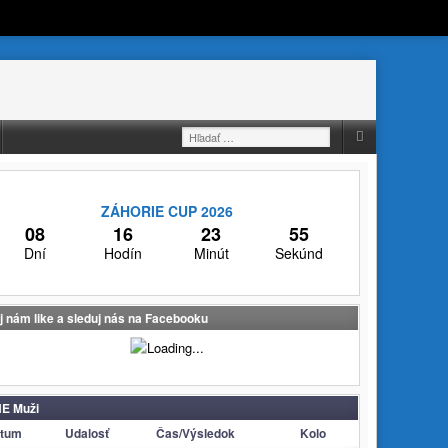
Hľadať:
ZÁHORIE CUP 2026
08
16
23
55
Dní
Hodín
Minút
Sekúnd
j nám like a sleduj nás na Facebooku
E Muži
tum
Udalosť
Čas/Výsledok
Kolo