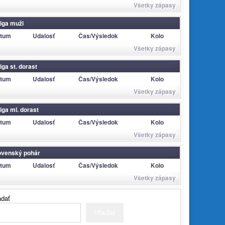
Všetky zápasy
 liga muži
tum
Udalosť
Čas/Výsledok
Kolo
Všetky zápasy
liga st. dorast
tum
Udalosť
Čas/Výsledok
Kolo
Všetky zápasy
liga ml. dorast
tum
Udalosť
Čas/Výsledok
Kolo
Všetky zápasy
ovenský pohár
tum
Udalosť
Čas/Výsledok
Kolo
Všetky zápasy
adať
Hľadať