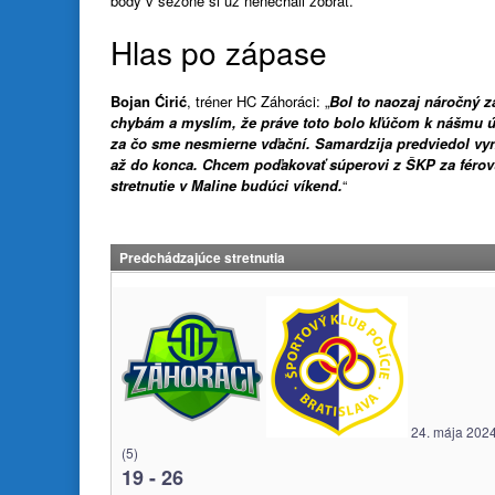
body v sezóne si už nenechali zobrať.
Hlas po zápase
Bojan Ćirić
, tréner HC Záhoráci: „
Bol to naozaj náročný 
chybám a myslím, že práve toto bolo kľúčom k nášmu ú
za čo sme nesmierne vďační. Samardzija predviedol vyn
až do konca. Chcem poďakovať súperovi z ŠKP za férovú
stretnutie v Maline budúci víkend.
“
Predchádzajúce stretnutia
24. mája 202
(5)
19
-
26