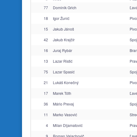
77
Dominik Grich
Ľavá
18
Igor Źunić
Pivo
15
Jakub Jánoš
Pivo
42
Jakub Krajčír
Spo
16
Juraj Rybár
Bra
13
Lazar Ristić
Prav
75
Lazar Spasić
Spo
21
Lukáš Konečný
Pivo
17
Marek Tóth
Ľavé
36
Mário Prevaj
Spo
11
Marko Vasović
Stre
4
Milan Dijamatović
Prav
9
Roman Valachovič
Ľavé