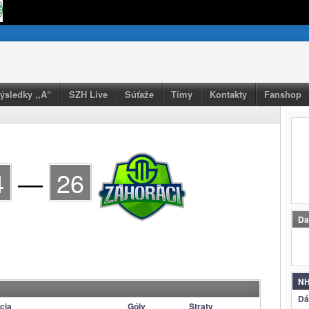
výsledky ,,A“
SZH Live
Súťaže
Tímy
Kontakty
Fanshop
4
—
26
Da
NH
Dá
cia
Góly
Straty