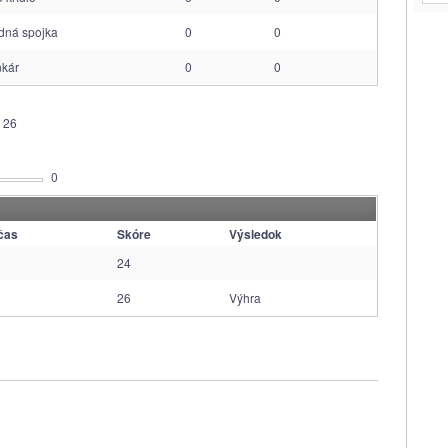
dná spojka
0
0
nkár
0
0
26
0
lčas
Skóre
Výsledok
24
26
Výhra