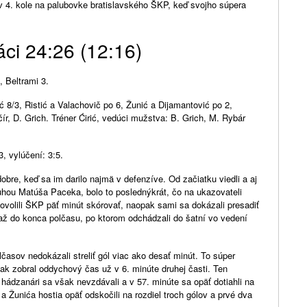
 v 4. kole na palubovke bratislavského ŠKP, keď svojho súpera
ci 24:26 (12:16)
, Beltrami 3.
ć 8/3, Ristić a Valachovič po 6, Žunić a Dijamantović po 2,
r, D. Grich. Tréner Ćirić, vedúci mužstva: B. Grich, M. Rybár
, vylúčení: 3:5.
obre, keď sa im darilo najmä v defenzíve. Od začiatku viedli a aj
uhou Matúša Paceka, bolo to poslednýkrát, čo na ukazovateli
ovolili ŠKP päť minút skórovať, naopak sami sa dokázali presadiť
ť až do konca polčasu, po ktorom odchádzali do šatní vo vedení
časov nedokázali streliť gól viac ako desať minút. To súper
i tak zobral oddychový čas už v 6. minúte druhej časti. Ten
ádzanári sa však nevzdávali a v 57. minúte sa opäť dotiahli na
 Žunića hostia opäť odskočili na rozdiel troch gólov a prvé dva