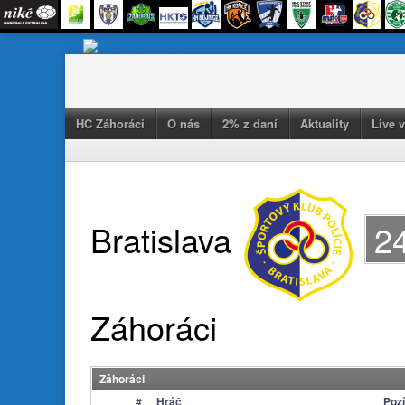
Skip
to
content
HC Záhoráci
O nás
2% z daní
Aktuality
Live 
Bratislava
2
Záhoráci
Záhoráci
#
Hráč
Pozí