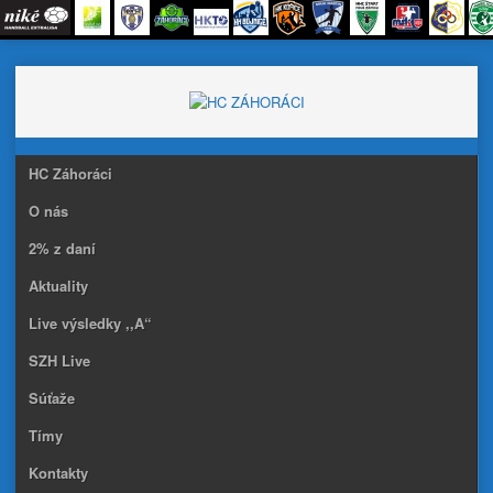
Skip
to
content
HC Záhoráci
O nás
2% z daní
Aktuality
Live výsledky ,,A“
SZH Live
Súťaže
Tímy
Kontakty