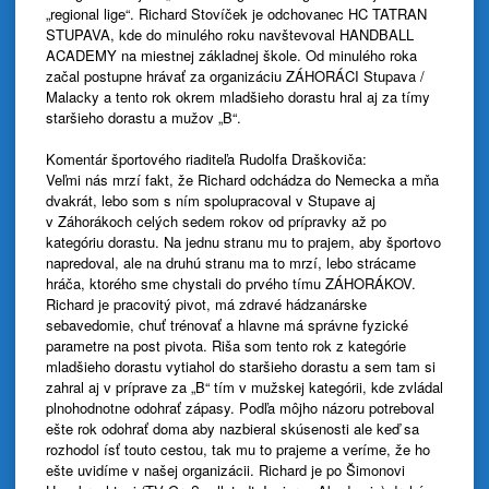
„regional lige“. Richard Stovíček je odchovanec HC TATRAN
STUPAVA, kde do minulého roku navštevoval HANDBALL
ACADEMY na miestnej základnej škole. Od minulého roka
začal postupne hrávať za organizáciu ZÁHORÁCI Stupava /
Malacky a tento rok okrem mladšieho dorastu hral aj za tímy
staršieho dorastu a mužov „B“.
Komentár športového riaditeľa Rudolfa Draškoviča:
Veľmi nás mrzí fakt, že Richard odchádza do Nemecka a mňa
dvakrát, lebo som s ním spolupracoval v Stupave aj
v Záhorákoch celých sedem rokov od prípravky až po
kategóriu dorastu. Na jednu stranu mu to prajem, aby športovo
napredoval, ale na druhú stranu ma to mrzí, lebo strácame
hráča, ktorého sme chystali do prvého tímu ZÁHORÁKOV.
Richard je pracovitý pivot, má zdravé hádzanárske
sebavedomie, chuť trénovať a hlavne má správne fyzické
parametre na post pivota. Riša som tento rok z kategórie
mladšieho dorastu vytiahol do staršieho dorastu a sem tam si
zahral aj v príprave za „B“ tím v mužskej kategórii, kde zvládal
plnohodnotne odohrať zápasy. Podľa môjho názoru potreboval
ešte rok odohrať doma aby nazbieral skúsenosti ale keď sa
rozhodol ísť touto cestou, tak mu to prajeme a veríme, že ho
ešte uvidíme v našej organizácii. Richard je po Šimonovi