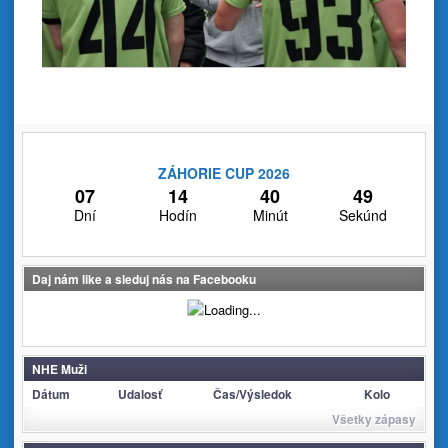
ZÁHORIE CUP 2026
07
14
40
49
Dní
Hodín
Minút
Sekúnd
Daj nám like a sleduj nás na Facebooku
NHE Muži
Dátum
Udalosť
Čas/Výsledok
Kolo
Všetky zápasy