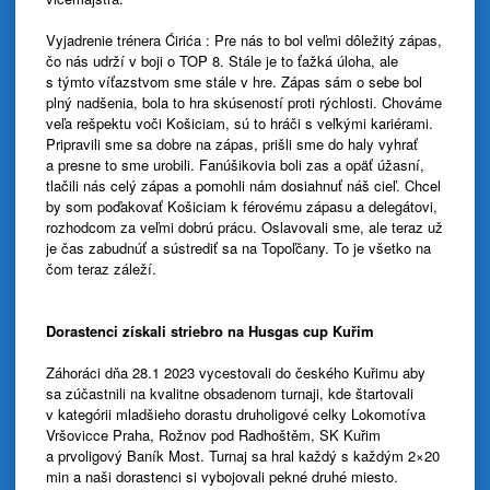
Vyjadrenie trénera Ćirića : Pre nás to bol veľmi dôležitý zápas,
čo nás udrží v boji o TOP 8. Stále je to ťažká úloha, ale
s týmto víťazstvom sme stále v hre. Zápas sám o sebe bol
plný nadšenia, bola to hra skúseností proti rýchlosti. Chováme
veľa rešpektu voči Košiciam, sú to hráči s veľkými kariérami.
Pripravili sme sa dobre na zápas, prišli sme do haly vyhrať
a presne to sme urobili. Fanúšikovia boli zas a opäť úžasní,
tlačili nás celý zápas a pomohli nám dosiahnuť náš cieľ. Chcel
by som poďakovať Košiciam k férovému zápasu a delegátovi,
rozhodcom za veľmi dobrú prácu. Oslavovali sme, ale teraz už
je čas zabudnúť a sústrediť sa na Topoľčany. To je všetko na
čom teraz záleží.
Dorastenci získali striebro na Husgas cup Kuřim
Záhoráci dňa 28.1 2023 vycestovali do českého Kuřimu aby
sa zúčastnili na kvalitne obsadenom turnaji, kde štartovali
v kategórii mladšieho dorastu druholigové celky Lokomotíva
Vršovicce Praha, Rožnov pod Radhoštěm, SK Kuřim
a prvoligový Baník Most. Turnaj sa hral každý s každým 2×20
min a naši dorastenci si vybojovali pekné druhé miesto.