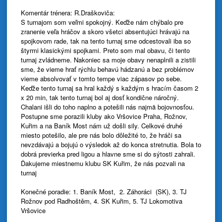
Komentár trénera: R.Draškoviča:
S turnajom som veľmi spokojný. Keďže nám chýbalo pre
zranenie veľa hráčov a skoro všetci absentujúci hrávajú na
spojkovom rade, tak na tento turnaj sme odcestovali iba so
štyrmi klasickými spojkami. Preto som mal obavu, či tento
turnaj zvládneme. Nakoniec sa moje obavy nenaplnili a zistili
sme, že vieme hrať rýchlu behavú hádzanú a bez problémov
vieme absolvovať v tomto tempe viac zápasov po sebe.
Keďže tento turnaj sa hral každý s každým s hracím časom 2
x 20 min, tak tento turnaj bol aj dosť kondične náročný.
Chalani išli do toho naplno a potešili nás najmä bojovnosťou.
Postupne sme porazili kluby ako Vršovice Praha, Rožnov,
Kuřim a na Baník Most nám už došli sily. Celkové druhé
miesto potešilo, ale pre nás bolo dôležité to, že hráči sa
nevzdávajú a bojujú o výsledok až do konca stretnutia. Bola to
dobrá previerka pred ligou a hlavne sme si do sýtosti zahrali.
Ďakujeme miestnemu klubu SK Kuřim, že nás pozvali na
turnaj
Konečné poradie: 1. Baník Most, 2. Záhoráci (SK), 3. TJ
Rožnov pod Radhoštěm, 4. SK Kuřim, 5. TJ Lokomotiva
Vršovice