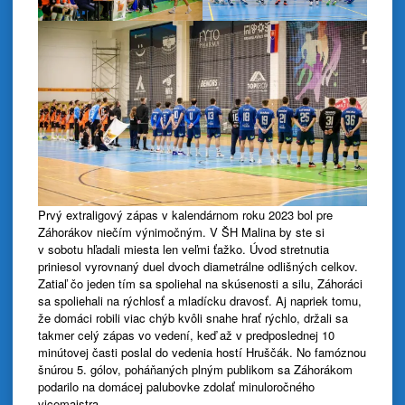
Prvý extraligový zápas v kalendárnom roku 2023 bol pre
Záhorákov niečím výnimočným. V ŠH Malina by ste si
v sobotu hľadali miesta len veľmi ťažko. Úvod stretnutia
priniesol vyrovnaný duel dvoch diametrálne odlišných celkov.
Zatiaľ čo jeden tím sa spoliehal na skúsenosti a silu, Záhoráci
sa spoliehali na rýchlosť a mladícku dravosť. Aj napriek tomu,
že domáci robili viac chýb kvôli snahe hrať rýchlo, držali sa
takmer celý zápas vo vedení, keď až v predposlednej 10
minútovej časti poslal do vedenia hostí Hruščák. No famóznou
šnúrou 5. gólov, poháňaných plným publikom sa Záhorákom
podarilo na domácej palubovke zdolať minuloročného
vicemajstra.