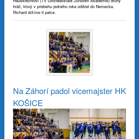
Hauskrechtovi (TV Großwallstadt Junioren Akademie) druhý
hráč, ktorý v priebehu jedného roka odišiel do Nemecka.
Richard držíme ti palce.
Na Záhorí padol vicemajster HK
KOŠICE