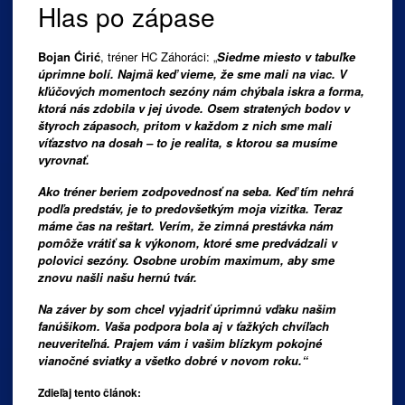
Hlas po zápase
Bojan Ćirić
, tréner HC Záhoráci: „
Siedme miesto v tabuľke
úprimne bolí. Najmä keď vieme, že sme mali na viac. V
kľúčových momentoch sezóny nám chýbala iskra a forma,
ktorá nás zdobila v jej úvode. Osem stratených bodov v
štyroch zápasoch, pritom v každom z nich sme mali
víťazstvo na dosah – to je realita, s ktorou sa musíme
vyrovnať.
Ako tréner beriem zodpovednosť na seba. Keď tím nehrá
podľa predstáv, je to predovšetkým moja vizitka. Teraz
máme čas na reštart. Verím, že zimná prestávka nám
pomôže vrátiť sa k výkonom, ktoré sme predvádzali v
polovici sezóny. Osobne urobím maximum, aby sme
znovu našli našu hernú tvár.
Na záver by som chcel vyjadriť úprimnú vďaku našim
fanúšikom. Vaša podpora bola aj v ťažkých chvíľach
neuveriteľná. Prajem vám i vašim blízkym pokojné
vianočné sviatky a všetko dobré v novom roku.“
Zdieľaj tento článok: