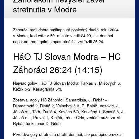
stretnutia v Modre
Záhoráci mali dobre našliapnutý posledný duel v roku 2024
v Modre, keď ešte v 59. minúte viedli 24:23, ale domáci
napokon tromi gólmi zápas otočili a zvíťazili 26:24.
HáO TJ Slovan Modra – HC
Záhoráci 26:24 (14:15)
Najviac gólov HáO TJ Slovan Modra: Farkas 8, Mišových 5,
Kažík 5/2, Kasagranda 5/3.
Zostava agóly HC Záhoráci: Samardžija, J. Rybár –
Dijamatović 2, Ristić 2, Valachovič 3, R. Baláž, Vasović, J.
Jánoš st., Tóth, Žunić 4, Kovács 5/3, Konečný 1, Spasić 6, J.
Jánoš ml., Prevaj 1, Krajčír, tréner Ćirić, vedúci mužstva M.
Rybár, funkcionár D. Grich.
Prvé dva góly stretnutia strelili domáci, ale postupne prevzali