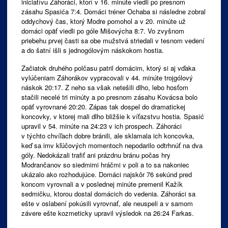
iniciatívu Záhoráci, ktorí v 16. minúte viedli po presnom
zásahu Spasića 7:4. Domáci tréner Ochaba si následne zobral
oddychový čas, ktorý Modre pomohol a v 20. minúte už
domáci opäť viedli po góle Mišovýcha 8:7. Vo zvyšnom
priebehu prvej časti sa obe mužstvá striedali v tesnom vedení
a do šatní išli s jednogólovým náskokom hostia.
Začiatok druhého polčasu patril domácim, ktorý si aj vďaka
vylúčeniam Záhorákov vypracovali v 44. minúte trojgólový
náskok 20:17. Z neho sa však netešili dlho, lebo hosťom
stačili necelé tri minúty a po presnom zásahu Kovácsa bolo
opäť vyrovnané 20:20. Zápas tak dospel do dramatickej
koncovky, v ktorej mali dlho bližšie k víťazstvu hostia. Spasić
upravil v 54. minúte na 24:23 v ich prospech. Záhoráci
v týchto chvíľach dobre bránili, ale sklamala ich koncovka,
keď sa imv kľúčových momentoch nepodarilo odtrhnúť na dva
góly. Nedokázali trafiť ani prázdnu bránu počas hry
Modrančanov so siedmimi hráčmi v poli a to sa nakoniec
ukázalo ako rozhodujúce. Domáci najskôr 76 sekúnd pred
koncom vyrovnali a v poslednej minúte premenil Kažík
sedmičku, ktorou dostal domácich do vedenia. Záhoráci sa
ešte v oslabení pokúsili vyrovnať, ale neuspeli a v samom
závere ešte kozmeticky upravil výsledok na 26:24 Farkas.