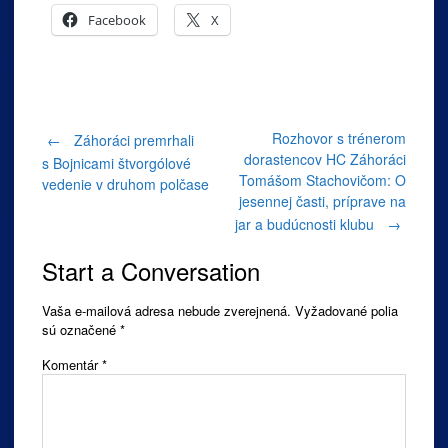
Facebook
X
Post
Rozhovor s trénerom
←
Záhoráci premrhali
dorastencov HC Záhoráci
s Bojnicami štvorgólové
Tomášom Stachovičom: O
vedenie v druhom polčase
navigation
jesennej časti, príprave na
jar a budúcnosti klubu
→
Start a Conversation
Vaša e-mailová adresa nebude zverejnená.
Vyžadované polia
sú označené
*
Komentár
*