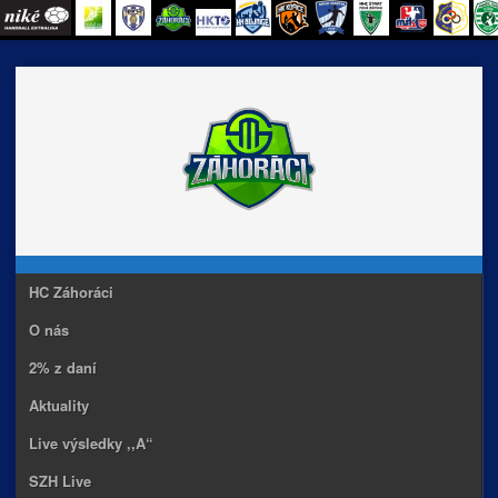
Skip
to
content
HC Záhoráci
O nás
2% z daní
Aktuality
Live výsledky ,,A“
SZH Live