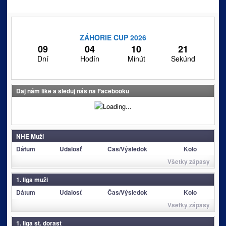
ZÁHORIE CUP 2026
09
04
10
21
Dní
Hodín
Minút
Sekúnd
Daj nám like a sleduj nás na Facebooku
NHE Muži
Dátum
Udalosť
Čas/Výsledok
Kolo
Všetky zápasy
1. liga muži
Dátum
Udalosť
Čas/Výsledok
Kolo
Všetky zápasy
1. liga st. dorast