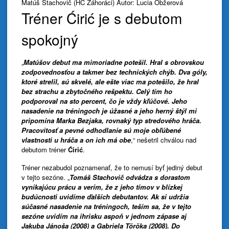
Matúš Stachovič (HC Záhoráci) Autor: Lucia Obžerová
Tréner Ćirić je s debutom
spokojný
„
Matúšov debut ma mimoriadne potešil. Hral s obrovskou
zodpovednosťou a takmer bez technických chýb. Dva góly,
ktoré strelil, sú skvelé, ale ešte viac ma potešilo, že hral
bez strachu a zbytočného rešpektu. Celý tím ho
podporoval na sto percent, čo je vždy kľúčové. Jeho
nasadenie na tréningoch je úžasné a jeho herný štýl mi
pripomína Marka Bezjaka, rovnaký typ stredového hráča.
Pracovitosť a pevné odhodlanie sú moje obľúbené
vlastnosti u hráča a on ich má obe
,“ nešetril chválou nad
debutom tréner
Ćirić
.
Tréner nezabudol poznamenať, že to nemusí byť jediný debut
v tejto sezóne. „
Tomáš Stachovič odvádza s dorastom
vynikajúcu prácu a verím, že z jeho tímov v blízkej
budúcnosti uvidíme ďalších debutantov. Ak si udržia
súčasné nasadenie na tréningoch, teším sa, že v tejto
sezóne uvidím na ihrisku aspoň v jednom zápase aj
Jakuba Jánoša (2008) a Gabriela Töröka (2008). Do