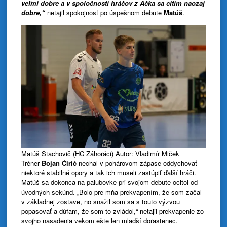
veľmi dobre a v spoločnosti hráčov z Áčka sa cítim naozaj
dobre,“
netajil spokojnosť po úspešnom debute
Matúš
.
Matúš Stachovič (HC Záhoráci) Autor: Vladimír Miček
Tréner
Bojan Ćirić
nechal v pohárovom zápase oddychovať
niektoré stabilné opory a tak ich museli zastúpiť ďalší hráči.
Matúš sa dokonca na palubovke pri svojom debute ocitol od
úvodných sekúnd. „Bolo pre mňa prekvapením, že som začal
v základnej zostave, no snažil som sa s touto výzvou
popasovať a dúfam, že som to zvládol,“ netajil prekvapenie zo
svojho nasadenia vekom ešte len mladší dorastenec.