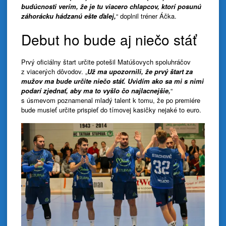
budúcnosti verím, že je tu viacero chlapcov, ktorí posunú
záhorácku hádzanú ešte ďalej,
“ doplnil tréner Áčka.
Debut ho bude aj niečo stáť
Prvý oficiálny štart určite potešil Matúšovych spoluhráčov
z viacerých dôvodov. „
Už ma upozornili, že prvý štart za
mužov ma bude určite niečo stáť. Uvidím ako sa mi s nimi
podarí zjednať, aby ma to vyšlo čo najlacnejšie,
“
s úsmevom poznamenal mladý talent k tomu, že po premiére
bude musieť určite prispieť do tímovej kasičky nejaké to euro.