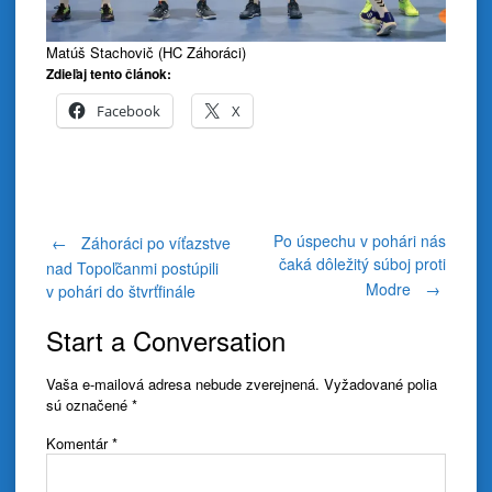
Matúš Stachovič (HC Záhoráci)
Zdieľaj tento článok:
Facebook
X
Post
Po úspechu v pohári nás
←
Záhoráci po víťazstve
čaká dôležitý súboj proti
nad Topoľčanmi postúpili
Modre
→
v pohári do štvrťfinále
navigation
Start a Conversation
Vaša e-mailová adresa nebude zverejnená.
Vyžadované polia
sú označené
*
Komentár
*