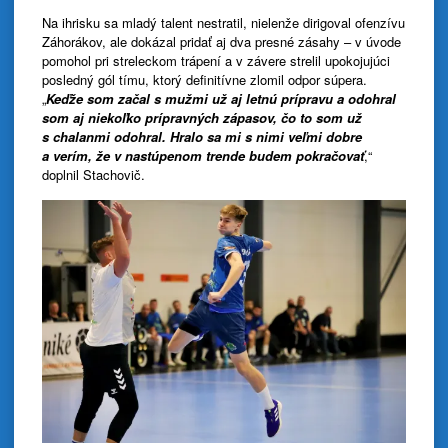
Na ihrisku sa mladý talent nestratil, nielenže dirigoval ofenzívu
Záhorákov, ale dokázal pridať aj dva presné zásahy – v úvode
pomohol pri streleckom trápení a v závere strelil upokojujúci
posledný gól tímu, ktorý definitívne zlomil odpor súpera.
„
Keďže som začal s mužmi už aj letnú prípravu a odohral
som aj niekoľko prípravných zápasov, čo to som už
s chalanmi odohral. Hralo sa mi s nimi veľmi dobre
a verím, že v nastúpenom trende budem pokračovať
,“
doplnil Stachovič.