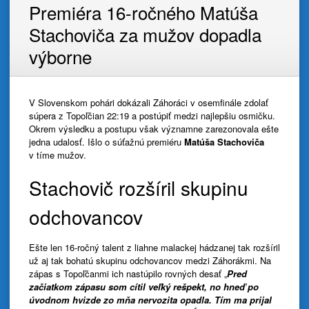
Premiéra 16-ročného Matúša
Stachoviča za mužov dopadla
výborne
V Slovenskom pohári dokázali Záhoráci v osemfinále zdolať
súpera z Topoľčian 22:19 a postúpiť medzi najlepšiu osmičku.
Okrem výsledku a postupu však významne zarezonovala ešte
jedna udalosť. Išlo o súťažnú premiéru
Matúša Stachoviča
v tíme mužov.
Stachovič rozšíril skupinu
odchovancov
Ešte len 16-ročný talent z liahne malackej hádzanej tak rozšíril
už aj tak bohatú skupinu odchovancov medzi Záhorákmi. Na
zápas s Topoľčanmi ich nastúpilo rovných desať „
Pred
začiatkom zápasu som cítil veľký rešpekt, no hneď po
úvodnom hvizde zo mňa nervozita opadla. Tím ma prijal