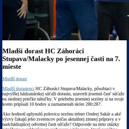
Mladší dorast HC Záhoráci
Stupava/Malacky po jesennej časti na 7.
mieste
Mladší dorast
Mladší dorastenci
HC Záhoráci Stupava/Malacky, pôsobiaci v
najvyššej hádzanárskej súťaži dorastu, uzavreli jesennú časť súťaže
na siedmej priečke tabuľky. V priebehu jesennej sezóny si na svoje
konto pripísali 10 bodov a zaznamenali skóre 280:287.
Ako hodnotí uplynulú polovicu sezónu tréner Ondrej Sakár a aké
výzvy čakajú jeho zverencov počas aktuálnej zimnej prípravy a v
nadchádzajúcej odvetnej časti súťaže? Odpovede na tieto otázky