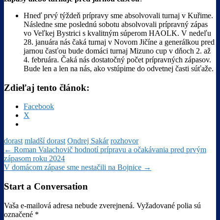
Hneď prvý týždeň prípravy sme absolvovali turnaj v Kuřime.
Následne sme poslednú sobotu absolvovali prípravný zápas
vo Veľkej Bystrici s kvalitným súperom HAOLK. V nedeľu
28. januára nás čaká turnaj v Novom Jičíne a generálkou pred
jarnou časťou bude domáci turnaj Mizuno cup v dňoch 2. až
4. februára. Čaká nás dostatočný počet prípravných zápasov.
Bude len a len na nás, ako vstúpime do odvetnej časti súťaže.
Zdieľaj tento článok:
Facebook
X
dorast
mladší dorast
Ondrej Sakár
rozhovor
Post
←
Roman Valachovič hodnotí prípravu a očakávania pred prvým
zápasom roku 2024
navigation
V domácom zápase sme nestačili na Bojnice
→
Start a Conversation
Vaša e-mailová adresa nebude zverejnená.
Vyžadované polia sú
označené
*