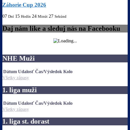
Záhorie Cup 2026
07
15
24
27
Dní
Hodín
Minút
Sekúnd
Daj nám like a sleduj nás na Facebooku
NHE Muži
Dátum
Udalosť
Čas/Výsledok
Kolo
Všetky zápasy
1. liga muži
Dátum
Udalosť
Čas/Výsledok
Kolo
Všetky zápasy
1. liga st. dorast