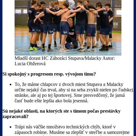
Mladší dorast HC Záhoráci Stupava/Malacky Autor:
Lucia Obžerová
Si spokojný s progresom resp. vývojom tímu?
To, že máme chlapcov z dvoch miest Stupava a Malacky
určite nejaký čas trval, aby si na seba zvykli nielen po ľudskej
stránke, ale aj po tej športovej. Sme presvedčený, že jarná
časť bude ešte lepšia ako bola jesenná.
Sú nejaké oblasti, na ktorých ste s tímom počas prestávky
zapracovali?
Trápi nás väčšie množstvo technických chýb, ktoré v
zápasoch robíme. Musíme sa zlepšiť v streľbe a samozrejme