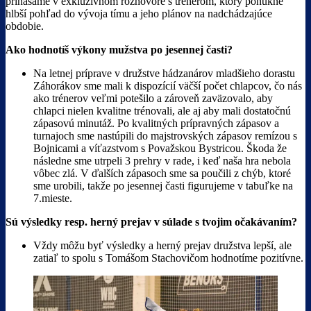
prinášame v exkluzívnom rozhovore s trénerom, ktorý ponúkne
hlbší pohľad do vývoja tímu a jeho plánov na nadchádzajúce
obdobie.
Ako hodnotíš výkony mužstva po jesennej časti?
Na letnej príprave v družstve hádzanárov mladšieho dorastu
Záhorákov sme mali k dispozícií väčší počet chlapcov, čo nás
ako trénerov veľmi potešilo a zároveň zaväzovalo, aby
chlapci nielen kvalitne trénovali, ale aj aby mali dostatočnú
zápasovú minutáž. Po kvalitných prípravných zápasov a
turnajoch sme nastúpili do majstrovských zápasov remízou s
Bojnicami a víťazstvom s Považskou Bystricou. Škoda že
následne sme utrpeli 3 prehry v rade, i keď naša hra nebola
vôbec zlá. V ďalších zápasoch sme sa poučili z chýb, ktoré
sme urobili, takže po jesennej časti figurujeme v tabuľke na
7.mieste.
Sú výsledky resp. herný prejav v súlade s tvojim očakávaním?
Vždy môžu byť výsledky a herný prejav družstva lepší, ale
zatiaľ to spolu s Tomášom Stachovičom hodnotíme pozitívne.