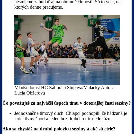
nesmieme zabúdať aj na obranné činnosti. Sú to veci, na
ktorých denne pracujeme.
Mladší dorast HC Záhoráci Stupava/Malacky Autor:
Lucia Obžerová
Čo považuješ za najväčší úspech tímu v doterajšej časti sezóny?
Jednoznačne tímový duch. Chlapci pochopili, že hádzaná je
kolektívny šport a jeden bez druhého nič nedokážu.
Ako sa chystáš na druhú polovicu sezóny a aké sú ciele?