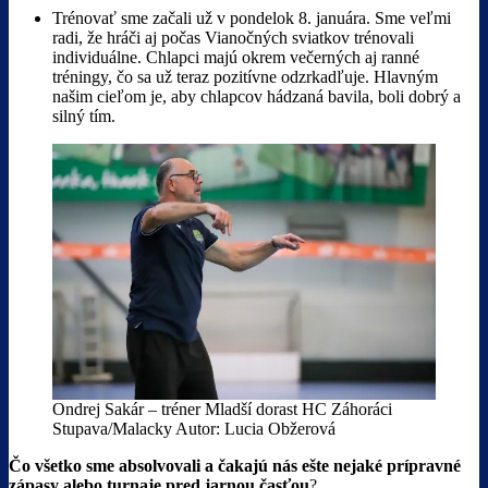
Trénovať sme začali už v pondelok 8. januára. Sme veľmi
radi, že hráči aj počas Vianočných sviatkov trénovali
individuálne. Chlapci majú okrem večerných aj ranné
tréningy, čo sa už teraz pozitívne odzrkadľuje. Hlavným
našim cieľom je, aby chlapcov hádzaná bavila, boli dobrý a
silný tím.
Ondrej Sakár – tréner Mladší dorast HC Záhoráci
Stupava/Malacky Autor: Lucia Obžerová
Čo všetko sme absolvovali a čakajú nás ešte nejaké prípravné
zápasy alebo turnaje pred jarnou časťou
?