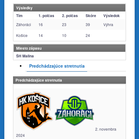
Výsledky
Tím
1. polčas
2. polčas
Skóre
Výsledok
Záhoráci
16
23
39
Výhra
Košice
14
10
24
Miesto zápasu
ŠH Malina
Predchádzajúce stretnutia
Predchádzajúce stretnutia
2. novembra
2024