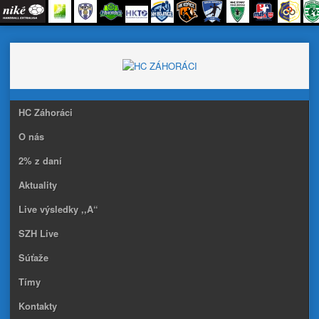
Skip
to
content
HC Záhoráci
O nás
2% z daní
Aktuality
Live výsledky ,,A“
SZH Live
Súťaže
Tímy
Kontakty