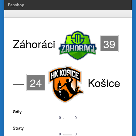
Fanshop
Záhoráci
39
—
24
Košice
Góly
0
0
Straty
0
0