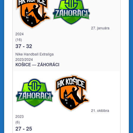
27. januára
2024
(16)
37
-
32
Nike Handball Extraliga
2023/2024
KOŠICE — ZÁHORÁCI
21. októbra
2023
(6)
27
-
25