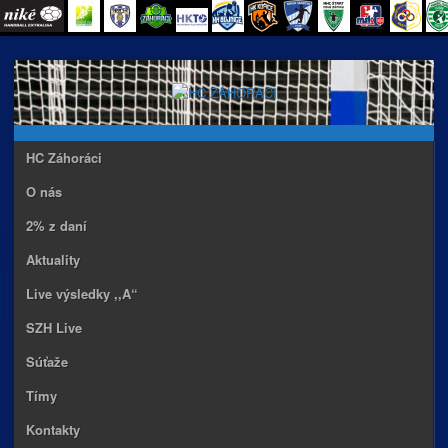
Skip
to
content
HC Záhoráci
O nás
2% z daní
Aktuality
Live výsledky ,,A“
SZH Live
Súťaže
Tímy
Kontakty