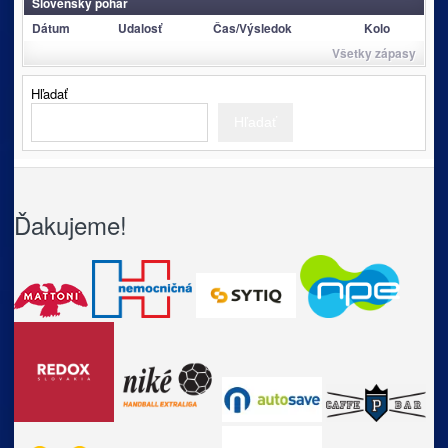
Slovenský pohár
Dátum
Udalosť
Čas/Výsledok
Kolo
Všetky zápasy
Hľadať
Hľadať
Ďakujeme!