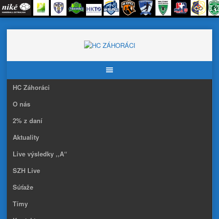
Skip
to
content
HC Záhoráci
O nás
2% z daní
Aktuality
Live výsledky ,,A“
SZH Live
Súťaže
Tímy