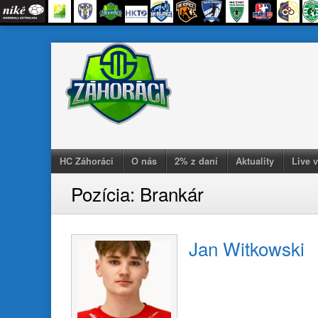
Skip
to
content
HC Záhoráci
O nás
2% z daní
Aktuality
Live 
Pozícia:
Brankár
Jan Witkowski