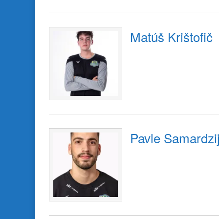
Matúš Krištofič
Pavle Samardzi