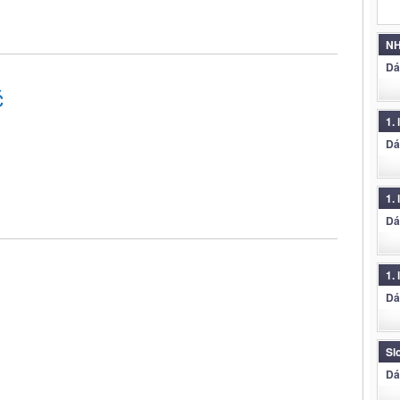
NH
Dá
č
1.
Dá
1. 
Dá
1. 
Dá
Sl
Dá