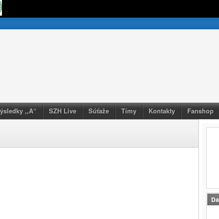
výsledky ,,A“
SZH Live
Súťaže
Tímy
Kontakty
Fanshop
Da