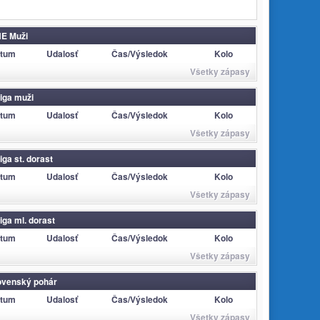
E Muži
tum
Udalosť
Čas/Výsledok
Kolo
Všetky zápasy
 liga muži
tum
Udalosť
Čas/Výsledok
Kolo
Všetky zápasy
liga st. dorast
tum
Udalosť
Čas/Výsledok
Kolo
Všetky zápasy
liga ml. dorast
tum
Udalosť
Čas/Výsledok
Kolo
Všetky zápasy
ovenský pohár
tum
Udalosť
Čas/Výsledok
Kolo
Všetky zápasy