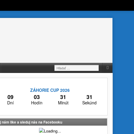
Hľadať:
ZÁHORIE CUP 2026
09
03
31
31
Dní
Hodín
Minút
Sekúnd
j nám like a sleduj nás na Facebooku