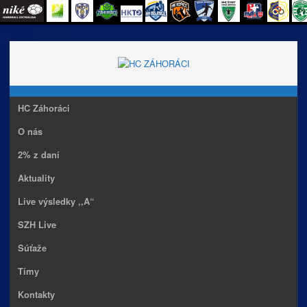
Skip
to
content
HC Záhoráci
O nás
2% z daní
Aktuality
Live výsledky ,,A“
SZH Live
Súťaže
Tímy
Kontakty