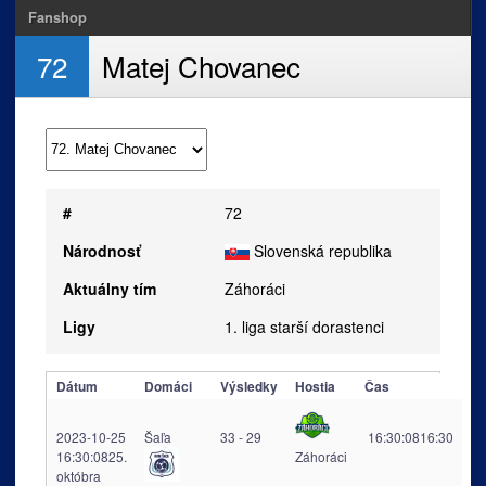
Fanshop
72
Matej Chovanec
#
72
Národnosť
Slovenská republika
Aktuálny tím
Záhoráci
Ligy
1. liga starší dorastenci
Dátum
Domáci
Výsledky
Hostia
Čas
2023-10-25
Šaľa
33 - 29
16:30:08
16:30
16:30:08
25.
Záhoráci
októbra