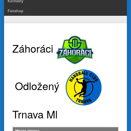
Kontakty
Fanshop
Záhoráci
Odložený
Trnava Ml
Miesto zápasu