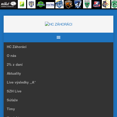
Skip
to
content
HC Záhoráci
O nás
2% z daní
Aktuality
Live výsledky ,,A“
SZH Live
Súťaže
Tímy