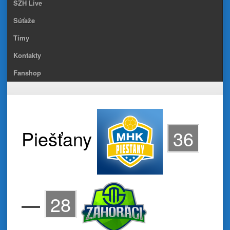
SZH Live
Súťaže
Tímy
Kontakty
Fanshop
Piešťany
36
—
28