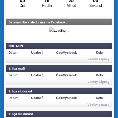
05
16
25
05
Dní
Hodín
Minút
Sekúnd
Daj nám like a sleduj nás na Facebooku
NHE Muži
Dátum
Udalosť
Čas/Výsledok
Kolo
Všetky zápasy
1. liga muži
Dátum
Udalosť
Čas/Výsledok
Kolo
Všetky zápasy
1. liga st. dorast
Dátum
Udalosť
Čas/Výsledok
Kolo
Všetky zápasy
1. liga ml. dorast