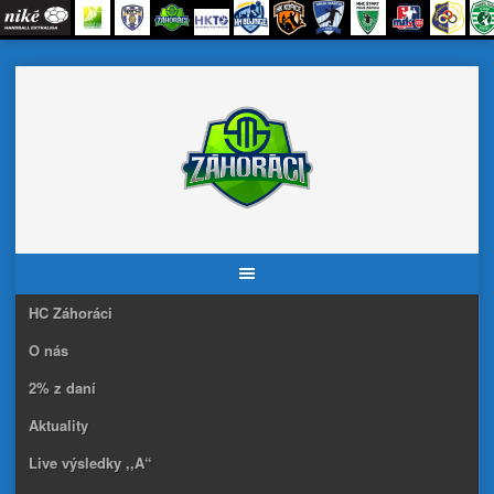
Skip
to
content
HC Záhoráci
O nás
2% z daní
Aktuality
Live výsledky ,,A“