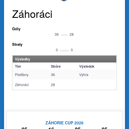
Záhoráci
Góly
36
28
Straty
0
0
Výsledky
Tím
Skóre
Výsledok
Piešťany
36
Výhra
Záhoráci
28
ZÁHORIE CUP 2026